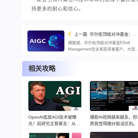
持更多的耐心和信心。
上一篇: 华尔街顶级对冲基金：人工智能被过度炒作，英伟达正处泡沫之中
据报道，华尔街顶级对冲基金Elliott
Management告诉其投资者客户，大型
技巨头、特别是英伟达，正处于泡沫之
中，推动其股价暴力上涨的人工智能技
相关攻略
被过度炒作。 Elliott对于人工智能的负
观点如下，认为： 许
OpenAI底层AGI技术被曝
爆款AI视频越来越多，但
光！前研究主管豪言：从此
质我觉得跟炒股没区别。
再无新范式