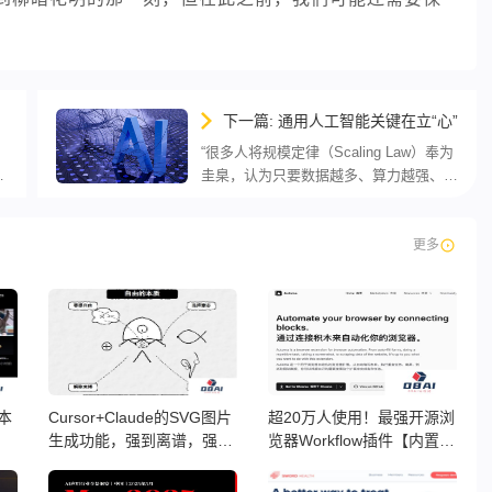
下一篇: 通用人工智能关键在立“心”
“很多人将规模定律（Scaling Law）奉为
科
圭臬，认为只要数据越多、算力越强、模
型参数越大就行了。但我认为，要实现通
术
用人工智能，仅靠数据是不够的，我们需
面
要探索另外一种路径——为人工智能
更多
立‘心’。”近日，在湖北鄂
本
Cursor+Claude的SVG图片
超20万人使用！最强开源浏
生成功能，强到离谱，强烈
览器Workflow插件【内置
建议写PPT没思路的时候买
3300+模版】效率又起飞了
个会员
～