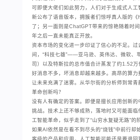
可即便大佬们如此努力，人们对于生成式人工智
新公布了语音版本，拥簇者们惊呼真人版的《h
了；另一面则是ChatGPT带来的惊艳随着时
年之后一直未能真正开放。
资本市场的变化进一步印证了信心的不足。过
间，“科技七雄”——亚马逊、英伟达、微软、苹果、M
司）以及特斯拉的总市值合计蒸发了约1.52
好消息不多，坏消息却越来越多。高昂的算力
让未来充满了迷雾。从华尔街的分析师到常青
革命创新吗？
没有人有确定的答案。即便是擅长应用创新的
挑战。技术上还不够成熟，落地时又可能面临伦理
工智能革命，似乎走到了“山穷水复疑无路”的
如果AI依然是在看不到尽头的“烧钱”中前行
客级的产品和应用，人工智能可能还是要退回