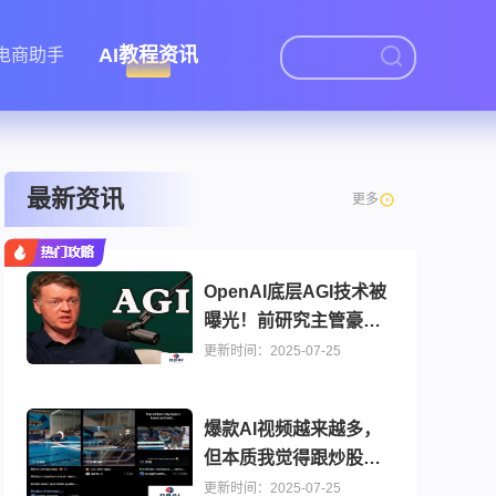
AI教程资讯
I电商助手
最新资讯
更多
OpenAI底层AGI技术被
曝光！前研究主管豪
言：从此再无新范式
更新时间：2025-07-25
爆款AI视频越来越多，
但本质我觉得跟炒股没
区别。
更新时间：2025-07-25