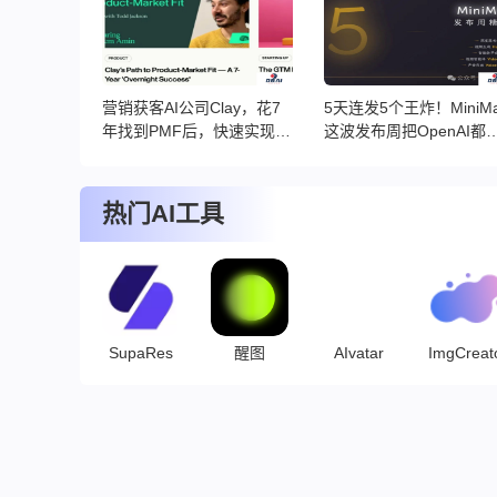
营销获客AI公司Clay，花7
5天连发5个王炸！MiniM
年找到PMF后，快速实现10
这波发布周把OpenAI都
倍增长的秘密
懵了|MiniMax发布周回顾
热门AI工具
SupaRes
醒图
AIvatar
ImgCreato