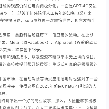
能的观感仍然在走向两极分化。一面是GPT-4O又最
er》（一部关于情感陪伴人工智能的知名电影）来
间在慢慢消退，sora虽然再一次震惊世界，但它发布半
去两周，美股科技股经历了一段显著的波动。在此期
eta（原Facebook）、Alphabet（谷歌的母公
万亿美元，跌幅创下纪录。
费用和训练成本、以及源源不断似乎永无止境的烧钱，
藤的高校教授们都开始质疑：生成式AI真的是颠覆级的
中国市场，在自动驾驶等场景应用落地时也遇到了一些
冲突，使得这场自2023年起由ChatGPT引爆的人
阶段。
却始终讲不出一个好的商业故事，那么，即便能够拿出极
到奇点时刻之前了。在人工智能技术发展史上，这种进