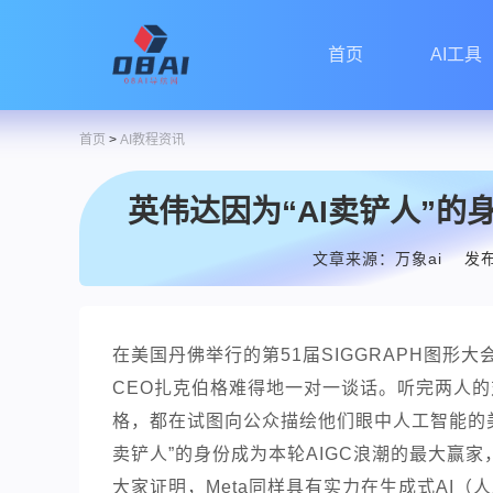
首页
AI工具
首页
>
AI教程资讯
英伟达因为“AI卖铲人”的
文章来源：万象ai
发布
在美国丹佛举行的第51届SIGGRAPH图形大
CEO扎克伯格难得地一对一谈话。听完两人
格，都在试图向公众描绘他们眼中人工智能的美
卖铲人”的身份成为本轮AIGC浪潮的最大赢家
大家证明，Meta同样具有实力在生成式AI