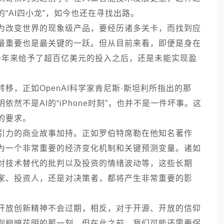
“AI四小龙”，如今也还在寻找出路。
为改变世界的现象级产品，要经历诸多关卡，而找到应
最重要也是最关键的一跃。但从目前来看，即便是身在
近十年来给予了超百亿美元的投入之后，还是未能实现盈
移，正如OpenAI科学家肯尼斯·斯坦利所指出的那
然不是AI的“iPhone时刻”，也并不是一件坏事。这
的要求。
引力的商业故事加持。正如罗伯特席勒在他知名著作
为一个非常重要的经济变化机制和关键预测变量。诸如
对技术替代的批判以及投资的情绪波动等，这些长期
家、投资人，还是对决策者，都将产生非常重要的影
的开放创新精神不会过期，相反，对于开源、开放的信仰
走到柳暗花明的那一刻，但在此之前，我们可能还需要保