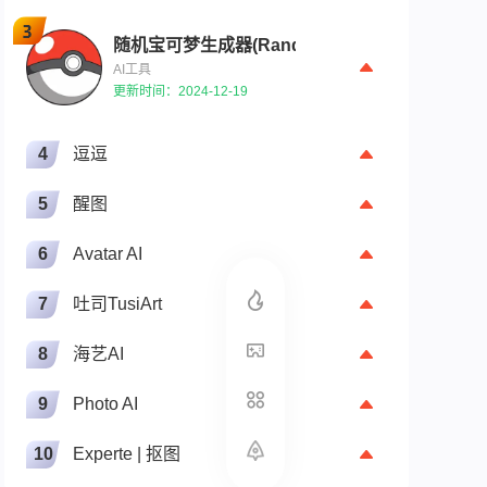
随机宝可梦生成器(Random Pokemon Generato
AI工具
更新时间：2024-12-19
4
逗逗
5
醒图
6
Avatar AI
7
吐司TusiArt
arger，图像质量提升
8
海艺AI
9
Photo AI
10
Experte | 抠图