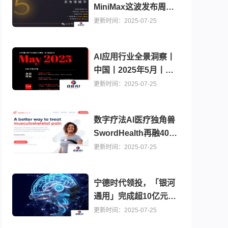
MiniMax这波发布周把
OpenAI都整懵
更新时间：2025-07-25
了|MiniMax发布周回顾
AI应用行业全景洞察丨
中国丨2025年5月丨万
字诚作丨Xsignal
更新时间：2025-07-25
数字疗法AI医疗独角兽
SwordHealth再融4000
万，估值冲至40亿美元
更新时间：2025-07-25
背后的战略棋局
宁德时代领投，「银河
通用」完成超10亿元新
一轮融资
更新时间：2025-07-25