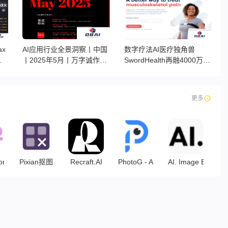
ax
AI应用行业全景洞察丨中国
数字疗法AI医疗独角兽
整
丨2025年5月丨万字诚作丨
SwordHealth再融4000万，
Xsignal
估值冲至40亿美元背后的战
略棋局
更多
r AI
Pixian抠图
Recraft.AI
PhotoG - AI图片生成
AI. Image Enl