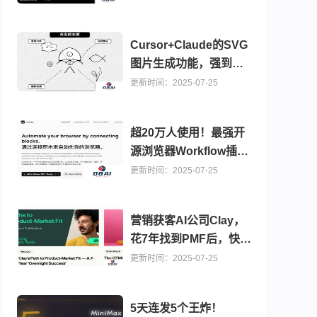
Cursor+Claude的SVG
图片生成功能，强到离
谱，强烈建议写PPT没
更新时间：2025-07-25
思路的时候买个会员
超20万人使用！最强开
源浏览器Workflow插件
【内置3300+模版】效
更新时间：2025-07-25
率又起飞了～
营销获客AI公司Clay，
花7年找到PMF后，快速
实现10倍增长的秘密
更新时间：2025-07-25
5天连发5个王炸！