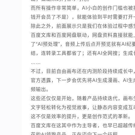
而所有操作非常简单，AI小白的创作门槛也
钱开会员了不是），就能体验到平时需要打开
除此之外，前面展示只是我们在体验过程中感
百度文库和百度网盘联动，网盘资料直接就能
了“AI预处理”，音频上传后点开预览就有AI
结，连转录工具都省了；还有AI全网搜；生成
……
不过，目前自由画布还在内测阶段持续成长中
官方透露，下一步会优先将AI生成漫画、AI
频输出。
这些还仅仅是开始，随着产品持续迭代，画布
文字轻松转化为视觉故事，让静态内容变成互
这不仅是效率的提升，更是创作范式的革新。
百度文库在这其中作为主导者，也早已超越传
花的AI领跑产品，正在迈向下一个征程。