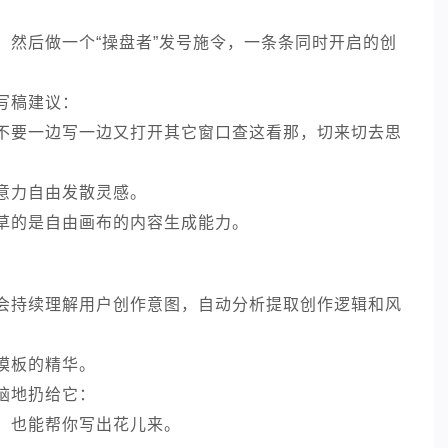
，然后做一个“操盘者”发号施令，一条条同时开启的创
写稿建议：
不要一边写一边又打开其它窗口查这看那，切来切去思
意力自由发散灵感。
草的是自由画布的内容生成能力。
会持续理解用户创作意图，自动分析提取创作逻辑和风
模板的精华。
脑地扔给它：
，也能帮你写出花儿来。