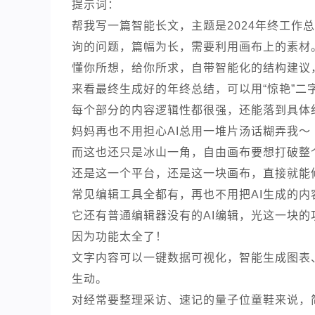
提示词：
帮我写一篇智能长文，主题是2024年终工作
询的问题，篇幅为长，需要利用画布上的素材
懂你所想，给你所求，自带智能化的结构建议
来看最终生成好的年终总结，可以用“惊艳”二
每个部分的内容逻辑性都很强，还能落到具体细
妈妈再也不用担心AI总用一堆片汤话糊弄我～
而这也还只是冰山一角，自由画布要想打破整
还是这一个平台，还是这一块画布，直接就能修
常见编辑工具全都有，再也不用把AI生成的
它还有普通编辑器没有的AI编辑，光这一块
因为功能太全了！
文字内容可以一键数据可视化，智能生成图表
生动。
对经常要整理采访、速记的量子位童鞋来说，