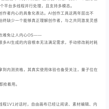
一个平台多线程并行处理，且支持多模态。
创作者内心的具象化表达。AI创作工具这两年层出不
始终缺少一个能够真正理解创作者，与之共同激发灵感
也难免让人内心OS——
很多AI生成的内容根本无法满足需求，手动修改耗时耗
拿到内测资格，其真实使用体验也备受关注，量子位在
都抢着用。
线程1V1对话时，自由画布已经让阅读、素材编辑、内