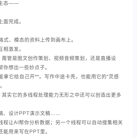
生态——
上面完成。
种格式、模态的资料上传到画布上。
互相激发。
”，甭管是图文创作策划、视频音频策划，还是直播设
帮你想出一些妙点子。
能拿它给自己开**。写作中途卡壳，也能用它的“灵感
向。
能，其实它的多线程处理能力无形之中还可以创造出更多
稿、设计PPT演示文稿……
线程让AI帮你分析数据；另一个线程可以自动搜集相关
还能用来写在PPT里。