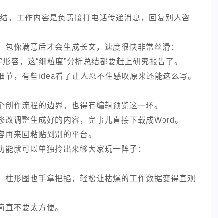
总结，工作内容是负责接打电话传递消息，回复别人咨
。
，包你满意后才会生成长文，速度很快非常丝滑：
字形容，这“细粒度”分析总结都要赶上研究报告了。
节，有些idea看了让人忍不住感叹原来还能这么写。
个创作流程的边界，也得有编辑预览这一环。
改调整生成好的内容，完事儿直接下载成Word。
内容再来回粘贴到别的平台。
的功能就可以单独拎出来够大家玩一阵子：
、柱形图也手拿把掐，轻松让枯燥的工作数据变得直观
简直不要太方便。