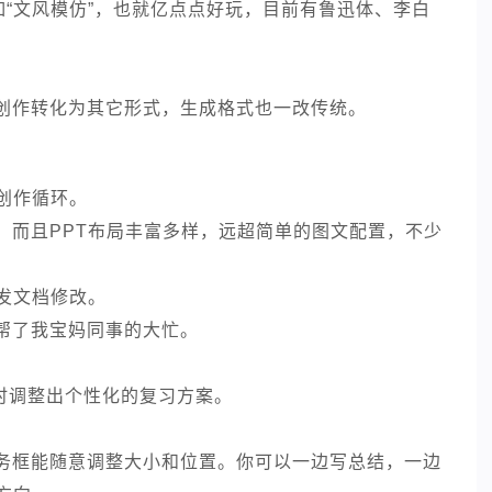
如“文风模仿”，也就亿点点好玩，目前有鲁迅体、李白
创作转化为其它形式，生成格式也一改传统。
创作循环。
，而且PPT布局丰富多样，远超简单的图文配置，不少
发文档修改。
帮了我宝妈同事的大忙。
。
时调整出个性化的复习方案。
务框能随意调整大小和位置。你可以一边写总结，一边