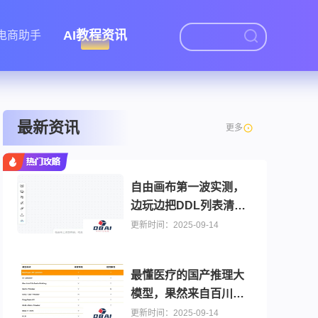
AI教程资讯
I电商助手
最新资讯
更多
自由画布第一波实测，
边玩边把DDL列表清空
了
更新时间：2025-09-14
最懂医疗的国产推理大
模型，果然来自百川智
能
更新时间：2025-09-14