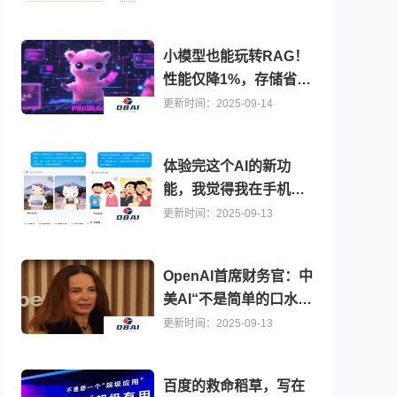
小模型也能玩转RAG！
性能仅降1%，存储省
75%，边缘设备轻松跑
更新时间：2025-09-14
体验完这个AI的新功
能，我觉得我在手机上
也能开发游戏了。
更新时间：2025-09-13
OpenAI首席财务官：中
美AI“不是简单的口水
战”，Agent会在2025接
更新时间：2025-09-13
替真实岗位
百度的救命稻草，写在