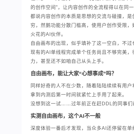
的创作空间”，让内容创作的全流程得以在同
都说内容创作的本质是思想的交流与碰撞，是
穷，然鹅功能分散门槛高，使用户创作受限，
火花的AI伙伴。
自由画布的出现，似乎填补了这一空白，不过
现有的AI单线程完成单个任务尚且不够完美，
力，甚至还不如咱自己从头上手。
自由画布，能让大家“心想事成”吗？
同样好奇的人不在少数，随着陆陆续续有用户
拿到内测后第一时间就紧忙上手用了起来。
没想到这一试……过年前正在赶DDL的同事们
实测自由画布，这个AI不一般
深度体验一番后才发现，当众多AI还停留在单